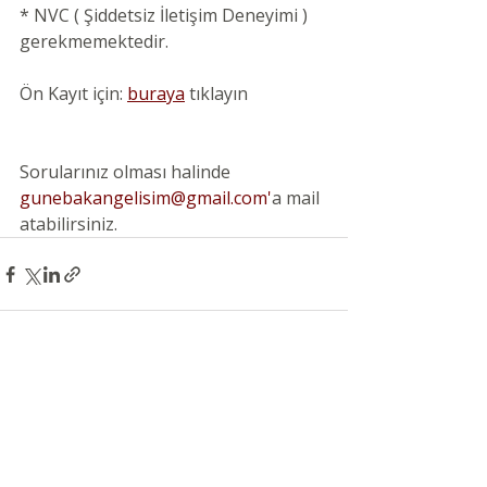
* NVC ( Şiddetsiz İletişim Deneyimi ) 
gerekmemektedir.
Ön Kayıt için: 
buraya
 tıklayın
Sorularınız olması halinde
gunebakangelisim@gmail.com
'
a mail 
atabilirsiniz.
Son Yazılar
Hepsini Gör