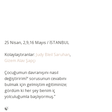
25 Nisan, 2,9,16 Mayıs / İSTANBUL 
Kolaylaştıranlar:
 Judy Bleil Saruhan
, 
Gizem Alav Şapçı
Çocuğumun davranışını nasıl 
değiştiririm?’ sorusunun cevabını 
bulmak için gelmiştim eğitiminize; 
gördüm ki her şey benim iç 
yolculuğumla başlıyormuş.” 
🍃