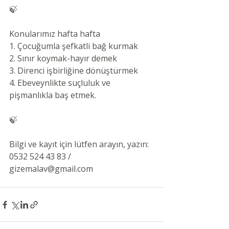
🍃
Konularımız hafta hafta 
1. Çocuğumla şefkatli bağ kurmak 
2. Sınır koymak-hayır demek 
3. Direnci işbirliğine dönüştürmek 
4. Ebeveynlikte suçluluk ve 
pişmanlıkla baş etmek. 
🍃
Bilgi ve kayıt için lütfen arayın, yazın: 
0532 524 43 83 / 
gizemalav@gmail.com